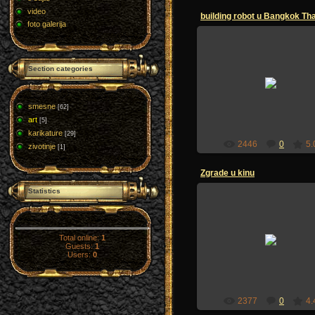
video
building robot u Bangkok Tha
foto galerija
Section categories
12.07.2009
sandzakmedia
smesne
[62]
art
[5]
karikature
[29]
2446
0
5.
zivotinje
[1]
Zgrade u kinu
Statistics
12.07.2009
Total online:
1
Guests:
1
sandzakmedia
Users:
0
2377
0
4.