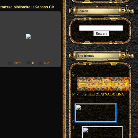
Gradska biblioteka u Kansas City , Texas
Search
12.07.2009
sandzakmedia
Site friends
2658
0
4.2
pcelinjaci
ZLATNA DOLINA
b