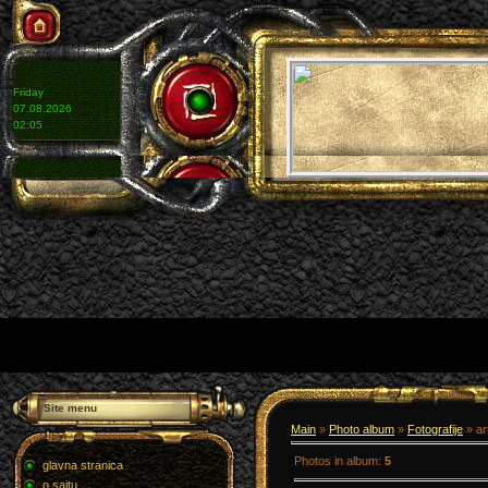
Friday
07.08.2026
02:05
Site menu
Main
»
Photo album
»
Fotografije
» ar
Photos in album
:
5
glavna stranica
o sajtu