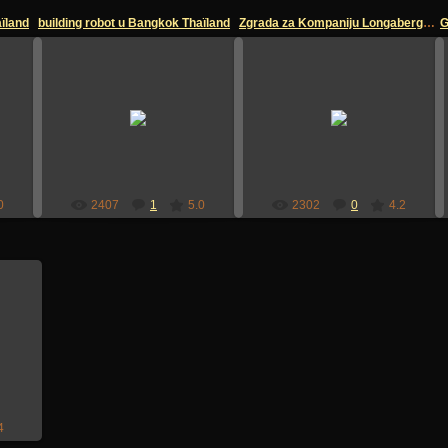
ïland
building robot u Bangkok Thaïland
Zgrada za Kompaniju Longaberger sve birovi
12.07.2009
12.07.2009
sandzakmedia
sandzakmedia
0
2407
1
5.0
2302
0
4.2
4